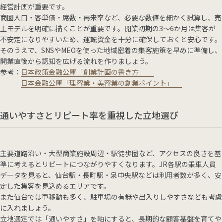
経営計画が重要です。
商圏人口・客単価・席数・再来率など、必要な数値を細かく試算し、売
上モデルを明確に描くことが重要です。開業初期の3〜6か月は集客が
不安定になりやすいため、運転資金を十分に確保しておくと安心です。
そのうえで、SNSやMEOを使った地域密着の集客施策を早めに準備し、
開業直後から認知を広げる流れを作りましょう。
参考：
日本政策金融公庫「創業計画の書き方」
日本金融公庫「理容業・美容業の創業ポイント」
通いやすさとリピート率を重視した立地選び
主要道路沿い・大型商業施設周辺・駅徒歩圏など、アクセスの良さを基
準に考えるとリピートにつながりやすくなります。JR各駅の乗車人員
データを見ると、仙台駅・長町駅・泉中央駅などは利用者数が多く、安
定した集客を見込めるエリアです。
また仙台では車移動も多く、駐車場の有無や出入りしやすさなども考慮
に入れましょう。
立地選定では「通いやすさ」を軸にすると、長期的な顧客基盤を育てや