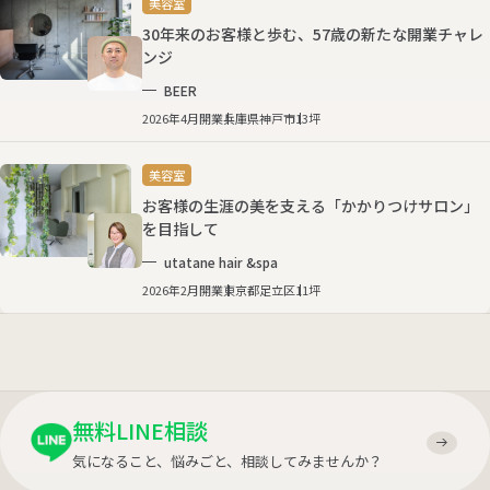
美容室
30年来のお客様と歩む、57歳の新たな開業チャレ
ンジ
BEER
2026年4月開業
兵庫県神戸市
13坪
美容室
お客様の生涯の美を支える「かかりつけサロン」
を目指して
utatane hair &spa
2026年2月開業
東京都足立区
11坪
無料LINE相談
気になること、悩みごと、相談してみませんか？