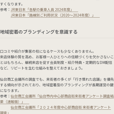
すくなります。
参考：
JR東日本「各駅の乗車人員 2024年度」
JR東日本「路線別ご利用状況（2020～2024年度）」
地域密着のブランディングを意識する
口コミや紹介が集客の柱になるケースも少なくありません。
来店体験の質を高め、お客様一人ひとりへの信頼づくりを欠かさないこ
とはもちろん、継続来店を促す会員制度・紹介特典・定期的なDM配信
など、リピートを生む仕組みを整えておきましょう。
仙台商工会議所の調査でも、来街者の多くが「行き慣れた店舗」を優先
する傾向が示されており、地域密着型のブランディングが長期運営の鍵
になります。
参考：
仙台商工会議所「仙台市内中心部商店街来街者アンケート調査結
果（速報版）」
仙台商工会議所「２０２４年度中心部商店街 来街者アンケート
調査」