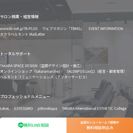
サロン開業・経営情報
www.tb-net.jp
TB-PLUS
ウェブマガジン「TBMG」
EVENT INFORMATION
タカラベルモント MailLetter
トータルサポート
TAKARA SPACE DESIGN（空間デザイン設計・施工）
オンラインショップ「takaramarche」
SALONPOS LinQ2（経営・顧客管理）
ベルモントコミュニケーションズ（アフターサービス）
プロフェッショナルメニュー
LebeL
ESTESSiMO
pittoretiqua
TAKARA International ESTHETIC College
全国のショールームで開催中
無料LINE相談
無料相談申込み