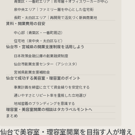
青葉区・一番町エリア｜若年層＋オフィスワーカーが中心
泉中央エリア｜ファミリー層を中心とした住宅街
長町・太白区エリア｜再開発で活気づく新興商業地
賃料・開業費用の目安
中心部（青葉区・一番町周辺）
住宅地（泉中央・太白区など）
仙台市・宮城県の開業支援制度を活用しよう
日本政策金融公庫の創業融資制度
仙台市創業支援センター（アシ☆スタ）
宮城県創業支援補助金
仙台で成功する美容室・理容室のポイント
事業計画を綿密に立てて資金繰りを安定化する
通いやすさとリピート率を重視した立地選び
地域密着のブランディングを意識する
理容室・美容室開業の相談はタカラベルモントへ
まとめ
仙台で美容室・理容室開業を目指す人が増え