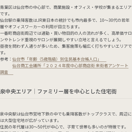
青葉区は仙台市の中心部で、商業施設・オフィス・学校が集まるエリア
です。
仙台駅の乗降客数はJR東日本の統計でも市内最多で、10〜30代の若年
層やオフィスワーカーの利用が目立ちます。
一番町商店街周辺では通勤・買い物目的の人の流れが多く、高単価サロ
ンやトレンド重視のサロンが展開しやすい立地と言えるでしょう。
昼夜を問わず人通りが多いため、集客施策も幅広く打ちやすいエリアで
す。
参考：
仙台市「年齢（5歳階級）別住民基本台帳人口」
仙台商工会議所「２０２４年度中心部商店街 来街者アンケート
調査
泉中央エリア｜ファミリー層を中心とした住宅街
泉中央駅は仙台市営地下鉄の中でも乗降客数がトップクラスで、周辺に
は大型住宅地が広がっています。
住民の年代層は30〜50代が中心で、子育て世帯も多いのが特徴です。