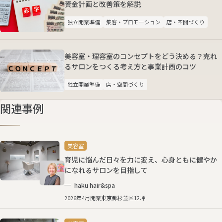
資金計画と改善策を解説
独立開業準備
集客・プロモーション
店・空間づくり
美容室・理容室のコンセプトをどう決める？売れ
るサロンをつくる考え方と事業計画のコツ
独立開業準備
店・空間づくり
関連事例
美容室
育児に悩んだ日々を力に変え、心身ともに健やか
になれるサロンを目指して
haku hair&spa
2026年4月開業
東京都杉並区
12坪